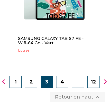
SAMSUNG GALAXY TAB S7 FE -
Wifi-64 Go - Vert
Epuisé
1
2
3
4
12
…
Retour en haut
