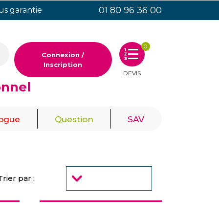
01 80 96 36 00
ous garantie
0
Connexion /
Inscription
DEVIS
onnel
|
|
logue
Question
SAV
Trier par :