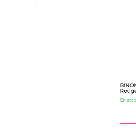
BINOM
Roug
En stoc