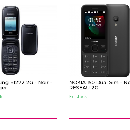
ng E1272 2G - Noir -
NOKIA 150 Dual Sim - No
ger
RESEAU 2G
k
En stock