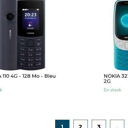
110 4G - 128 Mo - Bleu
NOKIA 321
2G
k
En stock
1
2
3
…