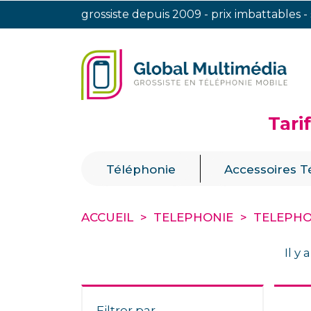
grossiste depuis 2009 - prix imbattables -
Tari
|
Téléphonie
Accessoires T
ACCUEIL
TELEPHONIE
TELEPHO
Il y 
Filtrer par