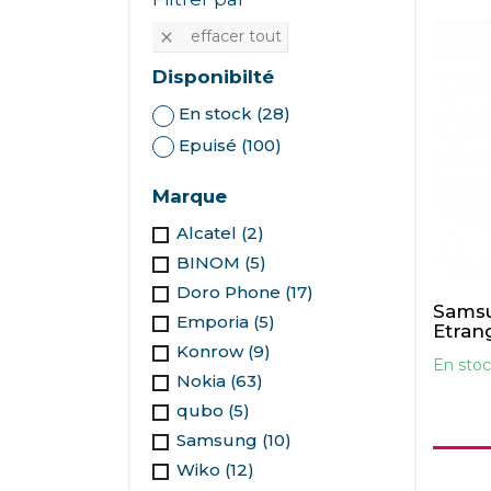
effacer tout

Disponibilté
En stock
(28)
Epuisé
(100)
Marque
Alcatel
(2)
BINOM
(5)
Doro Phone
(17)
Samsu
Emporia
(5)
Etran
Konrow
(9)
En stoc
Nokia
(63)
qubo
(5)
Samsung
(10)
Wiko
(12)