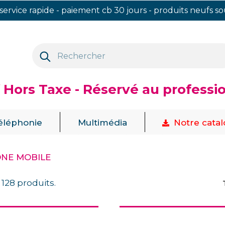
 service rapide - paiement cb 30 jours - produits neufs s
f Hors Taxe - Réservé au professi
|
|
éléphonie
Multimédia
Notre cata
NE MOBILE
a 128 produits.