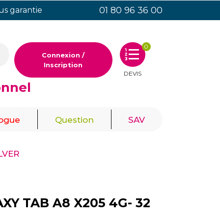
01 80 96 36 00
ous garantie
0
Connexion /
Inscription
DEVIS
onnel
|
|
logue
Question
SAV
LVER
Y TAB A8 X205 4G- 32