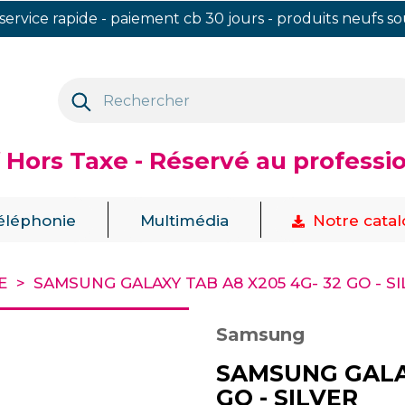
 service rapide - paiement cb 30 jours - produits neufs s
f Hors Taxe - Réservé au professi
|
|
éléphonie
Multimédia
Notre cata
E
SAMSUNG GALAXY TAB A8 X205 4G- 32 GO - SI
Samsung
SAMSUNG GALAX
GO - SILVER