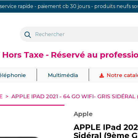
 service rapide - paiement cb 30 jours - produits neufs s
f Hors Taxe - Réservé au professi
|
|
éléphonie
Multimédia
Notre cata
E
APPLE IPAD 2021 - 64 GO WIFI- GRIS SIDÉRA
Apple
APPLE IPad 2021
Sidéral (9ème G