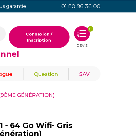
01 80 96 36 00
ous garantie
0
Connexion /
Inscription
DEVIS
onnel
|
|
logue
Question
SAV
L (9ÈME GÉNÉRATION)
 - 64 Go Wifi- Gris
énération)