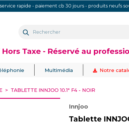
 service rapide - paiement cb 30 jours - produits neufs s
f Hors Taxe - Réservé au professi
|
|
éléphonie
Multimédia
Notre cata
E
TABLETTE INNJOO 10.1" F4 - NOIR
Innjoo
Tablette INNJOO 