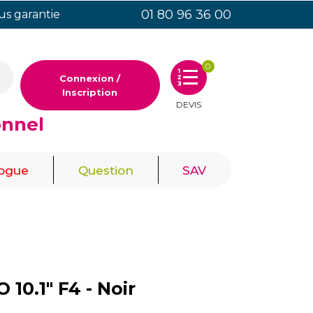
01 80 96 36 00
ous garantie
0
Connexion /
Inscription
DEVIS
onnel
|
|
logue
Question
SAV
10.1" F4 - Noir