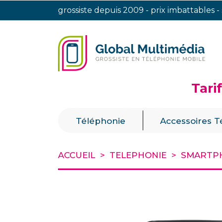
grossiste depuis 2009 - prix imbattables -
Tari
|
Téléphonie
Accessoires T
ACCUEIL
TELEPHONIE
SMARTP