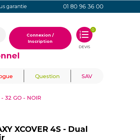
01 80 96 36 00
ous garantie
0
Connexion /
Inscription
DEVIS
onnel
|
|
logue
Question
SAV
- 32 GO - NOIR
Y XCOVER 4S - Dual
ir