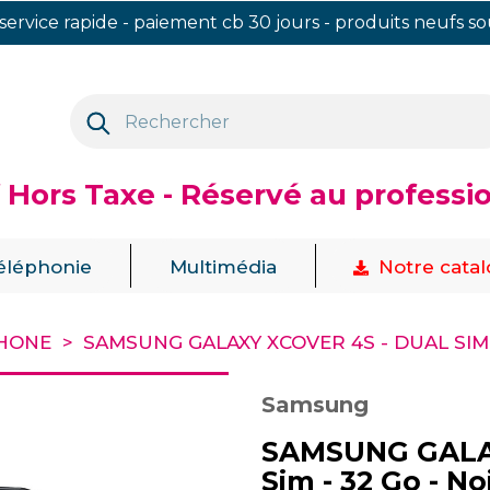
 service rapide - paiement cb 30 jours - produits neufs s
f Hors Taxe - Réservé au professi
|
|
éléphonie
Multimédia
Notre cata
HONE
SAMSUNG GALAXY XCOVER 4S - DUAL SIM 
Samsung
SAMSUNG GALAX
Sim - 32 Go - No