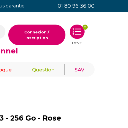
01 80 96 36 00
ous garantie
0
Connexion /
Inscription
DEVIS
onnel
|
|
logue
Question
SAV
 - 256 Go - Rose