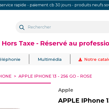
 service rapide - paiement cb 30 jours - produits neufs s
f Hors Taxe - Réservé au professi
|
|
éléphonie
Multimédia
Notre cata
HONE
APPLE IPHONE 13 - 256 GO - ROSE
Apple
APPLE IPhone 13