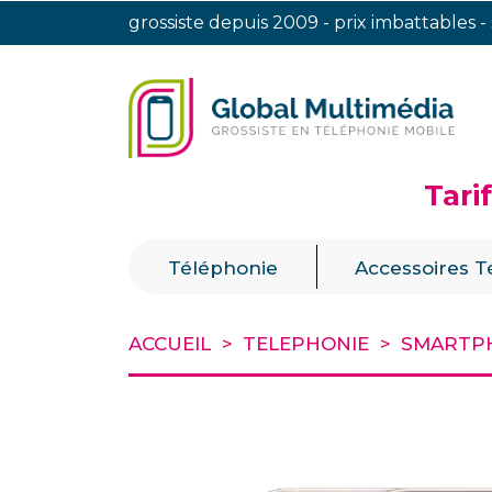
grossiste depuis 2009 - prix imbattables -
Tari
|
Téléphonie
Accessoires T
ACCUEIL
TELEPHONIE
SMARTP