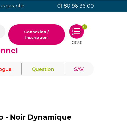
01 80 96 36 00
ous garantie
0
Connexion /
Inscription
DEVIS
onnel
|
|
logue
Question
SAV
Go - Noir Dynamique