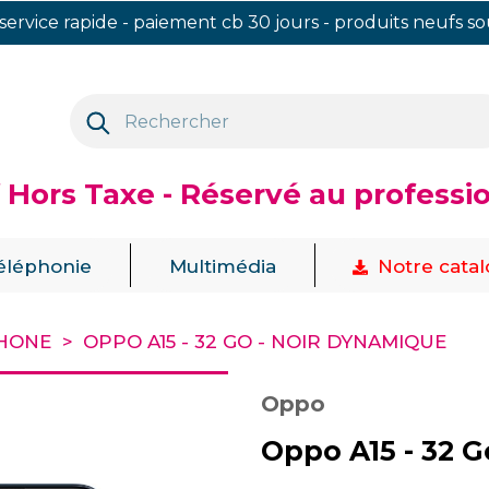
 service rapide - paiement cb 30 jours - produits neufs s
f Hors Taxe - Réservé au professi
|
|
éléphonie
Multimédia
Notre cata
HONE
OPPO A15 - 32 GO - NOIR DYNAMIQUE
Oppo
Oppo A15 - 32 