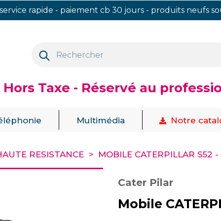
 service rapide - paiement cb 30 jours - produits neufs s
f Hors Taxe - Réservé au professi
|
|
éléphonie
Multimédia
Notre cata
HAUTE RESISTANCE
MOBILE CATERPILLAR S52 - 
Cater Pilar
Mobile CATERPIL