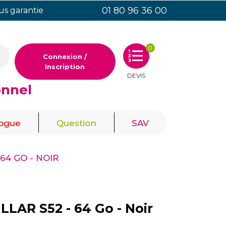
01 80 96 36 00
ous garantie
0
Connexion /
Inscription
DEVIS
onnel
|
|
logue
Question
SAV
64 GO - NOIR
LAR S52 - 64 Go - Noir