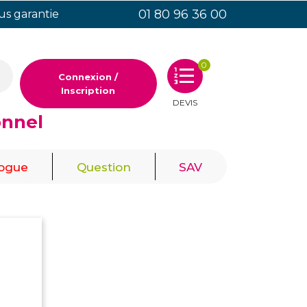
01 80 96 36 00
ous garantie
0
Connexion /
Inscription
DEVIS
onnel
|
|
logue
Question
SAV