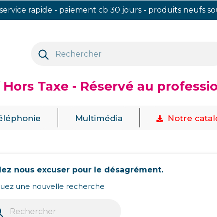
 service rapide - paiement cb 30 jours - produits neufs s
f Hors Taxe - Réservé au professi
|
|
éléphonie
Multimédia
Notre cata
llez nous excuser pour le désagrément.
tuez une nouvelle recherche